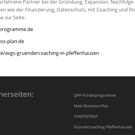
 erfahrene Partner bei der Gründung, Expansion, Nachfolge
n wie der Finanzierung, Datenschutz, mit Coaching und fina
e zur Seite.
rprogramme.de
ss-plan.de
de/avgs-gruendercoaching-in-pfeffenhausen
nerseiten:
QFP-Förderprogramme
Mein Business-Plan
STARTEFFEKT
Gründercoaching Pfeffenhausen